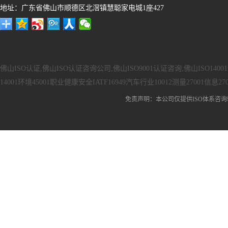
地址：广东省佛山市顺德区北滘镇慧聪家电城1座427
佛山ISO认证,佛山ISO认证咨询公司,佛山ISO9001认证咨询,佛山ISO140
14001环境45001职业健康安全IATF16949汽车行业10012测量27001信息27
免责声明：本公司仅提供ISO体系咨